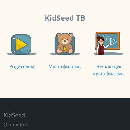
KidSeed ТВ
Родителям
Мультфильмы
Обучающие
мультфильмы
KidSeed
О проекте