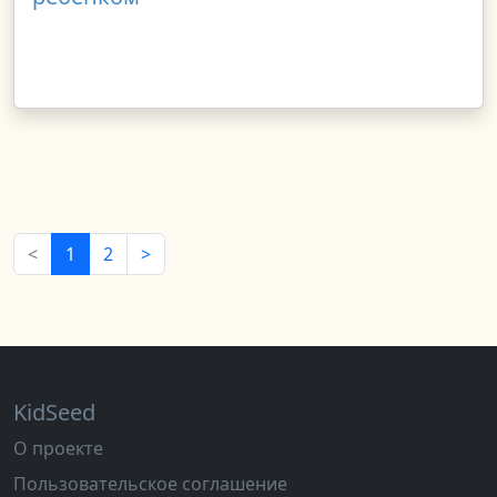
<
1
2
>
KidSeed
О проекте
Пользовательское соглашение