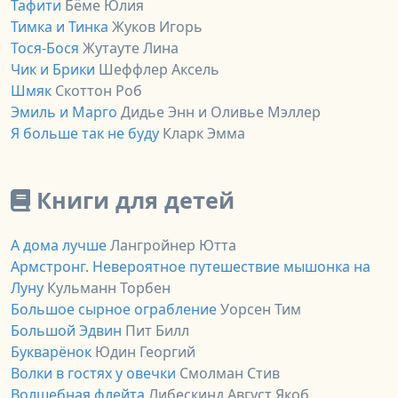
Тафити
Бёме Юлия
Тимка и Тинка
Жуков Игорь
Тося-Бося
Жутауте Лина
Чик и Брики
Шеффлер Аксель
Шмяк
Скоттон Роб
Эмиль и Марго
Дидье Энн и Оливье Мэллер
Я больше так не буду
Кларк Эмма
Книги для детей
А дома лучше
Лангройнер Ютта
Армстронг. Невероятное путешествие мышонка на
Луну
Кульманн Торбен
Большое сырное ограбление
Уорсен Тим
Большой Эдвин
Пит Билл
Букварёнок
Юдин Георгий
Волки в гостях у овечки
Смолман Стив
Волшебная флейта
Либескинд Август Якоб