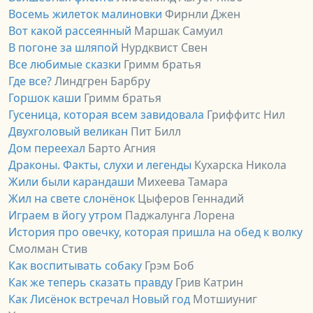
Восемь жилеток малиновки
Фирнли Джен
Вот какой рассеянный
Маршак Самуил
В погоне за шляпой
Нурдквист Свен
Все любимые сказки
Гримм братья
Где все?
Линдгрен Барбру
Горшок каши
Гримм братья
Гусеница, которая всем завидовала
Гриффитс Нил
Двухголовый великан
Пит Билл
Дом переехал
Барто Агния
Драконы. Факты, слухи и легенды
Кухарска Никола
Жили были карандаши
Михеева Тамара
Жил на свете слонёнок
Цыферов Геннадий
Играем в йогу утром
Паджалунга Лорена
История про овечку, которая пришла на обед к волку
Смолман Стив
Как воспитывать собаку
Грэм Боб
Как же теперь сказать правду
Грив Катрин
Как Лисёнок встречал Новый год
Мотшиуниг