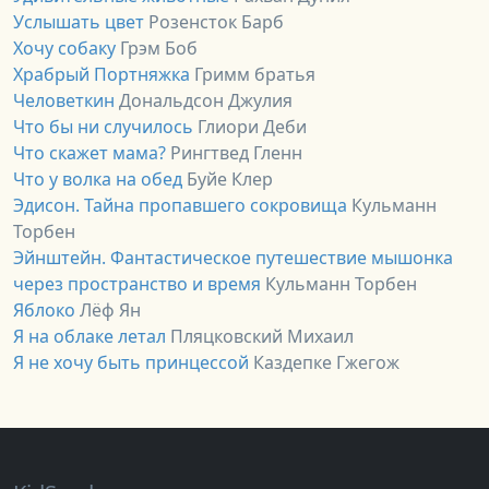
Услышать цвет
Розенсток Барб
Хочу собаку
Грэм Боб
Храбрый Портняжка
Гримм братья
Человеткин
Дональдсон Джулия
Что бы ни случилось
Глиори Деби
Что скажет мама?
Рингтвед Гленн
Что у волка на обед
Буйе Клер
Эдисон. Тайна пропавшего сокровища
Кульманн
Торбен
Эйнштейн. Фантастическое путешествие мышонка
через пространство и время
Кульманн Торбен
Яблоко
Лёф Ян
Я на облаке летал
Пляцковский Михаил
Я не хочу быть принцессой
Каздепке Гжегож