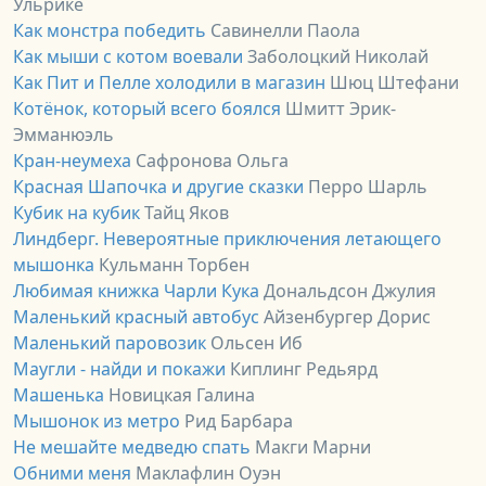
Ульрике
Как монстра победить
Савинелли Паола
Как мыши с котом воевали
Заболоцкий Николай
Как Пит и Пелле холодили в магазин
Шюц Штефани
Котёнок, который всего боялся
Шмитт Эрик-
Эмманюэль
Кран-неумеха
Сафронова Ольга
Красная Шапочка и другие сказки
Перро Шарль
Кубик на кубик
Тайц Яков
Линдберг. Невероятные приключения летающего
мышонка
Кульманн Торбен
Любимая книжка Чарли Кука
Дональдсон Джулия
Маленький красный автобус
Айзенбургер Дорис
Маленький паровозик
Ольсен Иб
Маугли - найди и покажи
Киплинг Редьярд
Машенька
Новицкая Галина
Мышонок из метро
Рид Барбара
Не мешайте медведю спать
Макги Марни
Обними меня
Маклафлин Оуэн