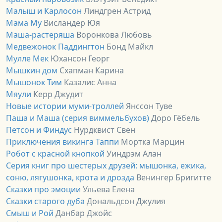
Малыш и Карлосон
Линдгрен Астрид
Мама Му
Висландер Юя
Маша-растеряша
Воронкова Любовь
Медвежонок Паддингтон
Бонд Майкл
Мулле Мек
Юхансон Георг
Мышкин дом
Схапман Карина
Мышонок Тим
Казалис Анна
Мяули
Керр Джудит
Новые истории муми-троллей
Янссон Туве
Паша и Маша (серия виммельбухов)
Доро Гёбель
Петсон и Финдус
Нурдквист Свен
Приключения викинга Таппи
Мортка Марцин
Робот с красной кнопкой
Уиндрэм Алан
Серия книг про шестерых друзей: мышонка, ежика,
соню, лягушонка, крота и дрозда
Венингер Бригитте
Сказки про эмоции
Ульева Елена
Сказки старого дуба
Дональдсон Джулия
Смыш и Рой
Данбар Джойс