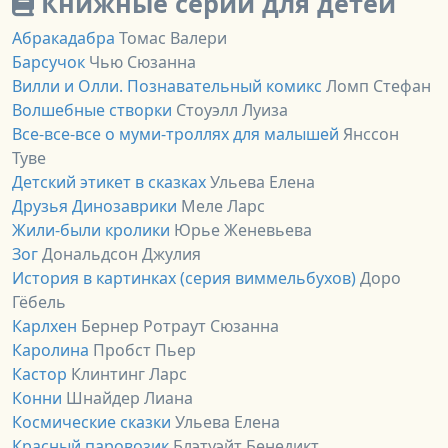
Книжные серии для детей
Абракадабра
Томас Валери
Барсучок
Чью Сюзанна
Вилли и Олли. Познавательный комикс
Ломп Стефан
Волшебные створки
Стоуэлл Луиза
Все-все-все о муми-троллях для малышей
Янссон
Туве
Детский этикет в сказках
Ульева Елена
Друзья Динозаврики
Меле Ларс
Жили-были кролики
Юрье Женевьева
Зог
Дональдсон Джулия
История в картинках (серия виммельбухов)
Доро
Гёбель
Карлхен
Бернер Ротраут Сюзанна
Каролина
Пробст Пьер
Кастор
Клинтинг Ларс
Конни
Шнайдер Лиана
Космические сказки
Ульева Елена
Красный паровозик
Блэтуэйт Бенедикт