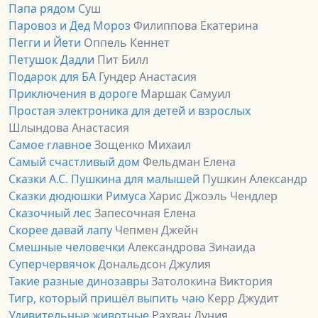
Папа рядом
Суш
Паровоз и Дед Мороз
Филиппова Екатерина
Пегги и Йети
Оппель Кеннет
Петушок Дадли
Пит Билл
Подарок для БА
Гундер Анастасия
Приключения в дороге
Маршак Самуил
Простая электроника для детей и взрослых
Шлындова Анастасия
Самое главное
Зощенко Михаил
Самый счастливый дом
Фельдман Елена
Сказки А.С. Пушкина для малышей
Пушкин Александр
Сказки дюдюшки Римуса
Харис Джоэль Чендлер
Сказочный лес
Запесочная Елена
Скорее давай лапу
Чепмен Джейн
Смешные человечки
Александрова Зинаида
Суперчервячок
Дональдсон Джулия
Такие разные динозавры
Затолокина Виктория
Тигр, который пришёл выпить чаю
Керр Джудит
Удивительные животные
Рахван Дуния