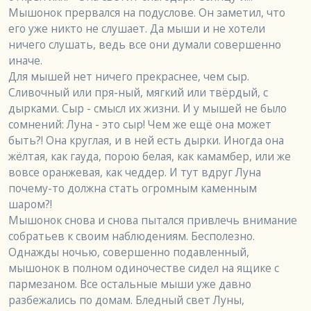
Мышонок прервался на подуслове. Он заметил, что 
его уже никто не слушает. Да мыши и не хотели 
ничего слушать, ведь все они думали совершенно 
иначе. 

Для мышей нет ничего прекраснее, чем сыр. 
Сливочный или пря-ный, мягкий или твёрдый, с 
дырками. Сыр - смысл их жизни. И у мышей не было 
сомнений: Луна - это сыр! Чем же ещё она может 
быть?! Она круглая, и в ней есть дырки. Иногда она 
жёлтая, как гауда, порою белая, как камамбер, или же 
вовсе оранжевая, как чеддер. И тут вдруг Луна 
почему-то должна стать огромным каменным 
шаром?!

Мышонок снова и снова пытался привлечь внимание 
собратьев к своим наблюдениям. Бесполезно.

Однажды ночью, совершенно подавленный, 
мышонок в полном одиночестве сидел на ящике с 
пармезаном. Все остальные мыши уже давно 
разбежались по домам. Бледный свет Луны, 