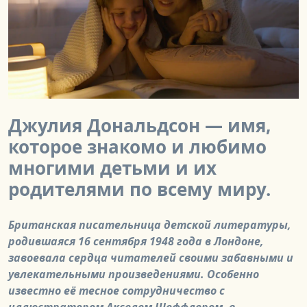
Джулия Дональдсон — имя,
которое знакомо и любимо
многими детьми и их
родителями по всему миру.
Британская писательница детской литературы,
родившаяся 16 сентября 1948 года в Лондоне,
завоевала сердца читателей своими забавными и
увлекательными произведениями. Особенно
известно её тесное сотрудничество с
иллюстратором Акселем Шеффлером, в