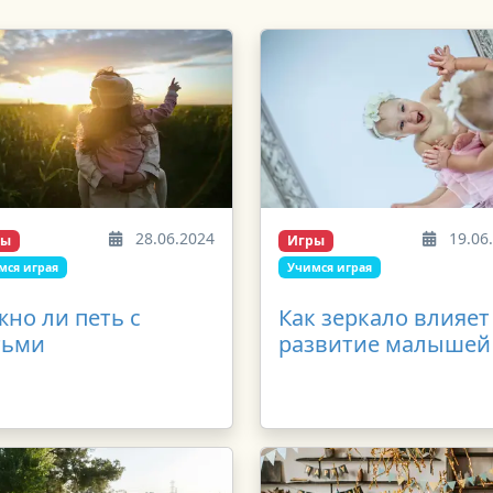
28.06.2024
19.06
ры
Игры
мся играя
Учимся играя
но ли петь с
Как зеркало влияет
тьми
развитие малышей