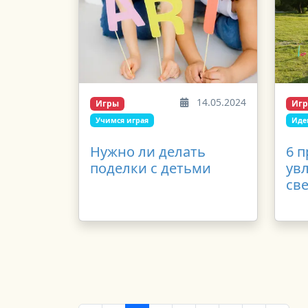
14.05.2024
Игры
Иг
Учимся играя
Иде
Нужно ли делать
6 п
поделки с детьми
увл
све