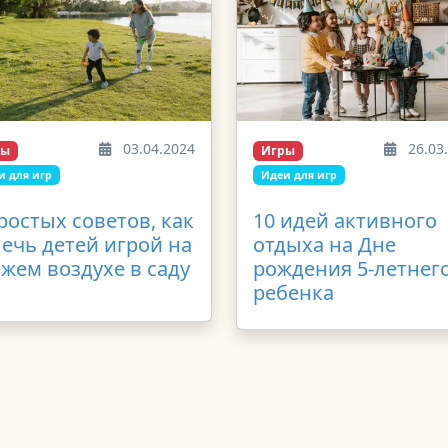
03.04.2024
26.03
ры
Игры
и для игр
Идеи для игр
ростых советов, как
10 идей активного
ечь детей игрой на
отдыха на Дне
жем воздухе в саду
рождения 5-летнег
ребенка