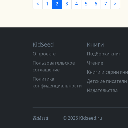
<
1
2
3
4
5
6
7
>
KidSeed
Книги
О проекте
Подборки книг
Пользовательское
Чтение
соглашение
Книги и серии кни
Политика
Детские писатели
конфиденциальности
Издательства
© 2026 Kidseed.ru
KidSeed