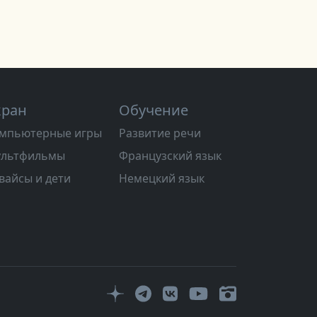
кран
Обучение
мпьютерные игры
Развитие речи
льтфильмы
Французский язык
вайсы и дети
Немецкий язык