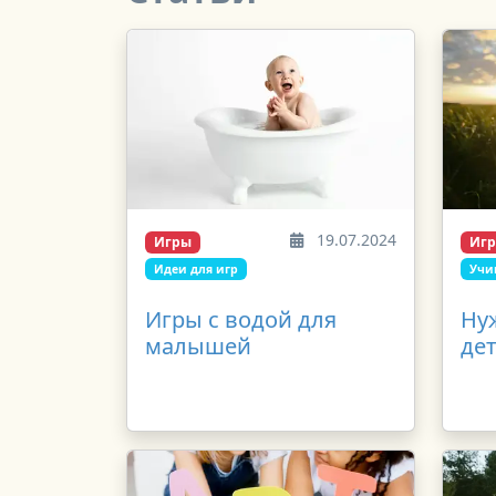
19.07.2024
Игры
Иг
Идеи для игр
Учи
Игры с водой для
Нуж
малышей
де