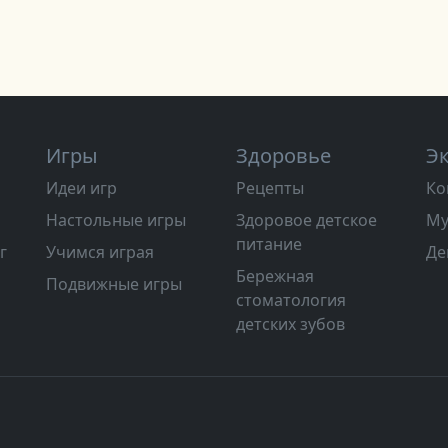
Игры
Здоровье
Э
Идеи игр
Рецепты
Ко
Настольные игры
Здоровое детское
Му
питание
г
Учимся играя
Де
Бережная
Подвижные игры
стоматология
детских зубов