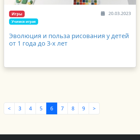
20.03.2023
Игры
Учимся играя
Эволюция и польза рисования у детей
от 1 года до 3-х лет
<
3
4
5
6
7
8
9
>