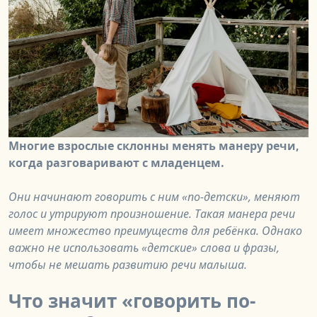
Многие взрослые склонны менять манеру речи,
когда разговаривают с младенцем.
Они начинают говорить с ним «по-детски», меняют
голос и утрируют произношение. Такая манера речи
имеет множество преимуществ для ребёнка. Однако
важно не использовать «детские» слова и фразы,
чтобы не мешать развитию речи малыша.
Что значит «говорить по-