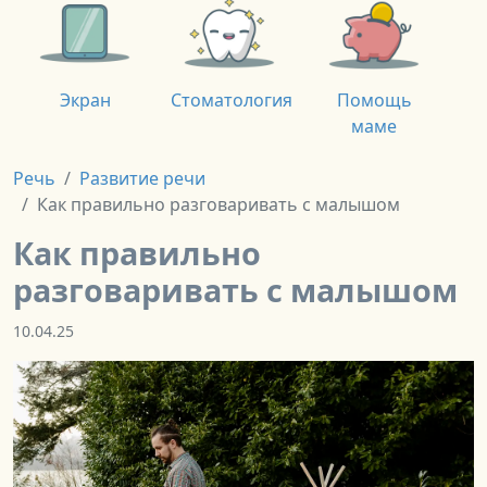
Экран
Стоматология
Помощь
маме
Речь
Развитие речи
Как правильно разговаривать с малышом
Как правильно
разговаривать с малышом
10.04.25